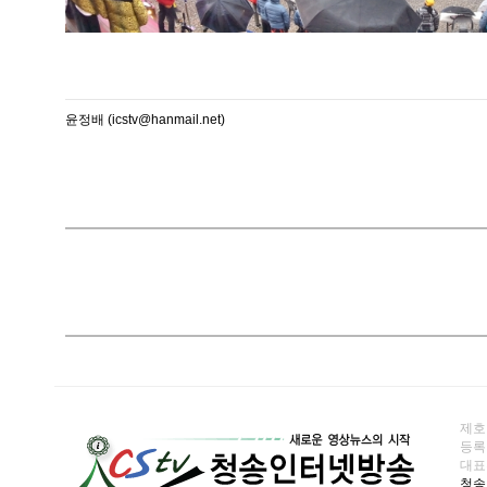
윤정배 (icstv@hanmail.net)
제호
등록일
대표전화
청송