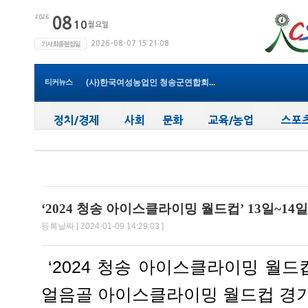
청송군보건의료원, 비뇨의학과 진...
청송군, ‘지방세입 체납관리단’...
청송군 청소년방과후아카데미, 가...
윤경희 청송군수, 휴가 반납하고 ...
티커뉴스
(사)한국여성농업인 청송군연합회...
청송군, 무더위 속 어르신 안전관...
청송군, 청춘남녀 만남 프로그램 ...
청송군보건의료원, 2026년 지역사...
새마을문고청송군지부, 슬라이드...
청송군, 대한배드민턴협회 2026년 ...
청송군보건의료원, 비뇨의학과 진...
‘2024 청송 아이스클라이밍 월드컵’ 13일~1
등록날짜 [ 2024-01-09 14:29:03 ]
‘2024 청송 아이스클라이밍 월드컵
얼음골 아이스클라이밍 월드컵 경기