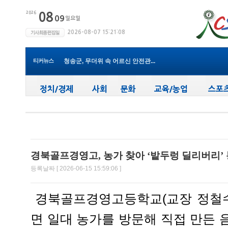
청송군보건의료원, 비뇨의학과 진...
청송군, ‘지방세입 체납관리단’...
청송군 청소년방과후아카데미, 가...
윤경희 청송군수, 휴가 반납하고 ...
(사)한국여성농업인 청송군연합회...
티커뉴스
청송군, 무더위 속 어르신 안전관...
청송군, 청춘남녀 만남 프로그램 ...
청송군보건의료원, 2026년 지역사...
새마을문고청송군지부, 슬라이드...
청송군, 대한배드민턴협회 2026년 ...
청송군보건의료원, 비뇨의학과 진...
경북골프경영고, 농가 찾아 ‘밭두렁 딜리버리’
등록날짜 [ 2026-06-15 15:59:06 ]
경북골프경영고등학교(교장 정철수)
면 일대 농가를 방문해 직접 만든 