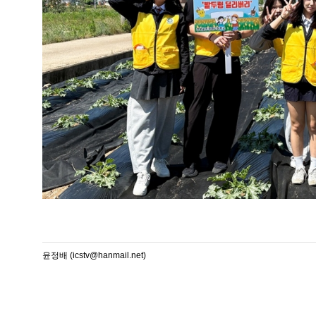
윤정배 (icstv@hanmail.net)