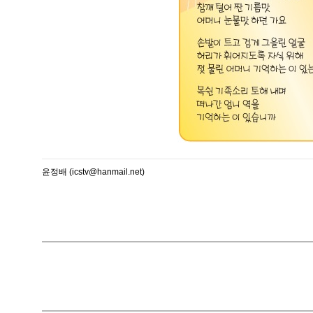
윤정배 (icstv@hanmail.net)