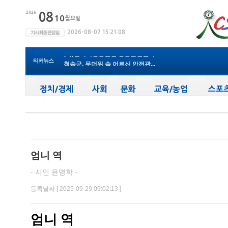
청송군보건의료원, 비뇨의학과 진...
청송군, ‘지방세입 체납관리단’...
청송군 청소년방과후아카데미, 가...
윤경희 청송군수, 휴가 반납하고 ...
(사)한국여성농업인 청송군연합회...
티커뉴스
청송군, 무더위 속 어르신 안전관...
청송군, 청춘남녀 만남 프로그램 ...
청송군보건의료원, 2026년 지역사...
새마을문고청송군지부, 슬라이드...
청송군, 대한배드민턴협회 2026년 ...
청송군보건의료원, 비뇨의학과 진...
엄니 역
- 시인 윤명학 -
등록날짜 [ 2025-09-29 09:02:13 ]
엄니 역