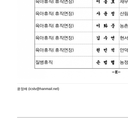
윤정배 (icstv@hanmail.net)