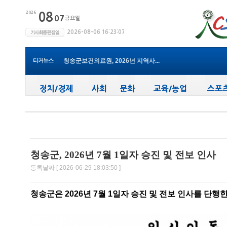
윤경희 청송군수, 휴가 반납하고 ...
(사)한국여성농업인 청송군연합회...
청송군, 무더위 속 어르신 안전관...
청송군, 청춘남녀 만남 프로그램 ...
청송군보건의료원, 2026년 지역사...
티커뉴스
새마을문고청송군지부, 슬라이드...
청송군, 대한배드민턴협회 2026년 ...
청송군보건의료원, 찾아가는 아토...
청송군, 공모사업 연이은 성과…...
청송군, 객주 파크골프장 및 청송...
윤경희 청송군수, 휴가 반납하고 ...
청송군, 2026년 7월 1일자 승진 및 전보 인사
등록날짜 [ 2026-06-29 18:03:50 ]
청송군은 2026년 7월 1일자 승진 및 전보 인사를 단행한