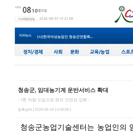
청송군보건의료원, 비뇨의학과 진...
청송군, ‘지방세입 체납관리단’...
청송군 청소년방과후아카데미, 가...
윤경희 청송군수, 휴가 반납하고 ...
티커뉴스
(사)한국여성농업인 청송군연합회...
청송군, 무더위 속 어르신 안전관...
청송군, 청춘남녀 만남 프로그램 ...
청송군보건의료원, 2026년 지역사...
새마을문고청송군지부, 슬라이드...
청송군, 대한배드민턴협회 2026년 ...
청송군보건의료원, 비뇨의학과 진...
청송군, 임대농기계 운반서비스 확대
- 5톤 차량 도입으로 편의·안전성 강화 -
등록날짜 [ 2026-06-29 13:46:08 ]
청송군농업기술센터는 농업인의 임