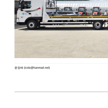
윤정배 (icstv@hanmail.net)