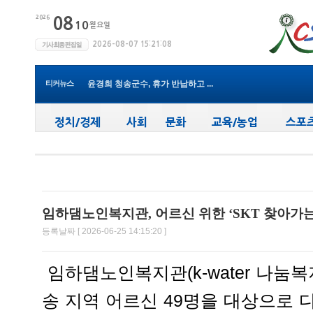
청송군보건의료원, 비뇨의학과 진...
청송군, ‘지방세입 체납관리단’...
청송군 청소년방과후아카데미, 가...
윤경희 청송군수, 휴가 반납하고 ...
티커뉴스
(사)한국여성농업인 청송군연합회...
청송군, 무더위 속 어르신 안전관...
청송군, 청춘남녀 만남 프로그램 ...
청송군보건의료원, 2026년 지역사...
새마을문고청송군지부, 슬라이드...
청송군, 대한배드민턴협회 2026년 ...
청송군보건의료원, 비뇨의학과 진...
임하댐노인복지관, 어르신 위한 ‘SKT 찾아가는
등록날짜 [ 2026-06-25 14:15:20 ]
임하댐노인복지관(k-water 나눔복
송 지역 어르신 49명을 대상으로 