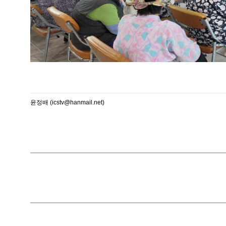
윤정배 (icstv@hanmail.net)