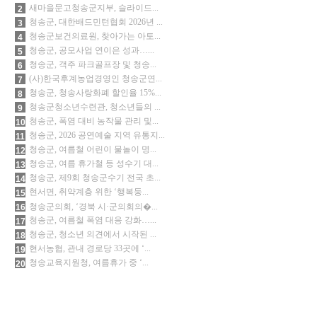
새마을문고청송군지부, 슬라이드...
2
청송군, 대한배드민턴협회 2026년 ...
3
청송군보건의료원, 찾아가는 아토...
4
청송군, 공모사업 연이은 성과…...
5
청송군, 객주 파크골프장 및 청송...
6
(사)한국후계농업경영인 청송군연...
7
청송군, 청송사랑화폐 할인율 15%...
8
청송군청소년수련관, 청소년들의 ...
9
청송군, 폭염 대비 농작물 관리 및...
10
청송군, 2026 공연예술 지역 유통지...
11
청송군, 여름철 어린이 물놀이 명...
12
청송군, 여름 휴가철 등 성수기 대...
13
청송군, 제9회 청송군수기 전국 초...
14
현서면, 취약계층 위한 ‘행복둥...
15
청송군의회, ‘경북 시·군의회의�...
16
청송군, 여름철 폭염 대응 강화…...
17
청송군, 청소년 의견에서 시작된 ...
18
현서농협, 관내 경로당 33곳에 ‘...
19
청송교육지원청, 여름휴가 중 ‘...
20