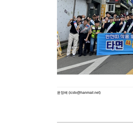
윤정배 (icstv@hanmail.net)