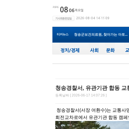
청송군보건의료원, 2026년 지역사...
새마을문고청송군지부, 슬라이드...
청송군, 대한배드민턴협회 2026년 ..
티커뉴스
청송군보건의료원, 찾아가는 아토...
청송군, 공모사업 연이은 성과…...
청송군, 객주 파크골프장 및 청송...
(사)한국후계농업경영인 청송군연...
청송군, 청송사랑화폐 할인율 15%...
청송군청소년수련관, 청소년들의 ...
청송군, 폭염 대비 농작물 관리 및...
청송군보건의료원, 2026년 지역사...
청송경찰서, 유관기관 합동 교
등록날짜 [ 2026-06-17 14:07:26 ]
청송경찰서(서장 여환수)는 교통사망
회전교차로에서 유관기관 합동 캠페