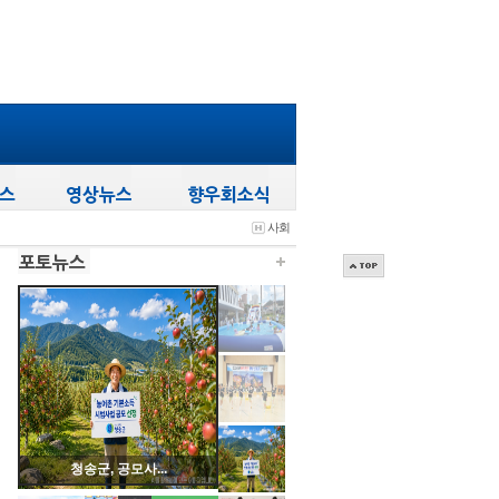
사회
청송군, 공모사...