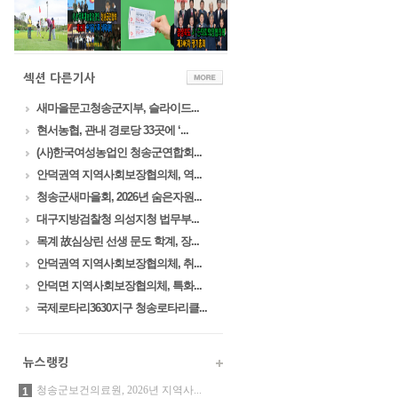
새마을문고청송군지부, 슬라이드...
현서농협, 관내 경로당 33곳에 ‘...
(사)한국여성농업인 청송군연합회...
안덕권역 지역사회보장협의체, 역...
청송군새마을회, 2026년 숨은자원...
대구지방검찰청 의성지청 법무부...
목계 故심상린 선생 문도 학계, 장...
안덕권역 지역사회보장협의체, 취...
안덕면 지역사회보장협의체, 특화...
국제로타리3630지구 청송로타리클...
청송군보건의료원, 2026년 지역사...
1