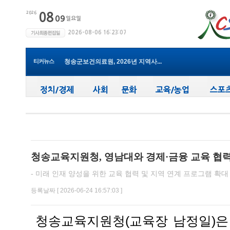
윤경희 청송군수, 휴가 반납하고 ...
(사)한국여성농업인 청송군연합회...
청송군, 무더위 속 어르신 안전관...
청송군, 청춘남녀 만남 프로그램 ...
티커뉴스
청송군보건의료원, 2026년 지역사...
새마을문고청송군지부, 슬라이드...
청송군, 대한배드민턴협회 2026년 ...
청송군보건의료원, 찾아가는 아토...
청송군, 공모사업 연이은 성과…...
청송군, 객주 파크골프장 및 청송...
윤경희 청송군수, 휴가 반납하고 ...
청송교육지원청, 영남대와 경제·금융 교육 협
- 미래 인재 양성을 위한 교육 협력 및 지역 연계 프로그램 확대 
등록날짜 [ 2026-06-24 16:57:03 ]
청송교육지원청(교육장 남정일)은 