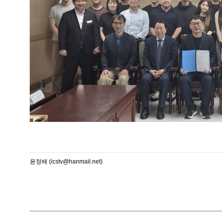
윤정배 (icstv@hanmail.net)