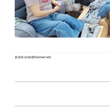
윤정배 (icstv@hanmail.net)