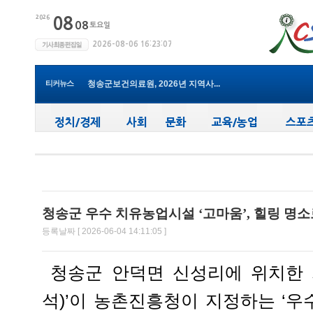
윤경희 청송군수, 휴가 반납하고 ...
(사)한국여성농업인 청송군연합회...
청송군, 무더위 속 어르신 안전관...
청송군, 청춘남녀 만남 프로그램 ...
티커뉴스
청송군보건의료원, 2026년 지역사...
새마을문고청송군지부, 슬라이드...
청송군, 대한배드민턴협회 2026년 ...
청송군보건의료원, 찾아가는 아토...
청송군, 공모사업 연이은 성과…...
청송군, 객주 파크골프장 및 청송...
윤경희 청송군수, 휴가 반납하고 ...
청송군 우수 치유농업시설 ‘고마움’, 힐링 명
등록날짜 [ 2026-06-04 14:11:05 ]
청송군 안덕면 신성리에 위치한 
석)’이 농촌진흥청이 지정하는 ‘