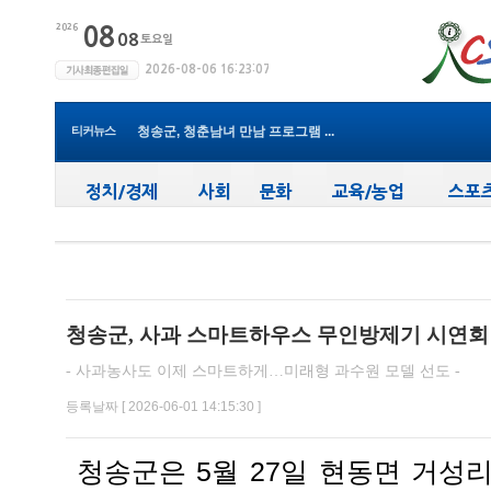
윤경희 청송군수, 휴가 반납하고 ...
(사)한국여성농업인 청송군연합회...
청송군, 무더위 속 어르신 안전관...
청송군, 청춘남녀 만남 프로그램 ...
티커뉴스
청송군보건의료원, 2026년 지역사...
새마을문고청송군지부, 슬라이드...
청송군, 대한배드민턴협회 2026년 ...
청송군보건의료원, 찾아가는 아토...
청송군, 공모사업 연이은 성과…...
청송군, 객주 파크골프장 및 청송...
윤경희 청송군수, 휴가 반납하고 ...
청송군, 사과 스마트하우스 무인방제기 시연회
- 사과농사도 이제 스마트하게…미래형 과수원 모델 선도 -
등록날짜 [ 2026-06-01 14:15:30 ]
청송군은 5월 27일 현동면 거성