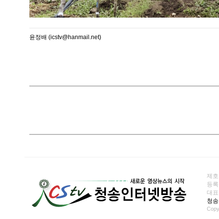
윤정배 (icstv@hanmail.net)
제호
등록일
대표전화
청송
Copy