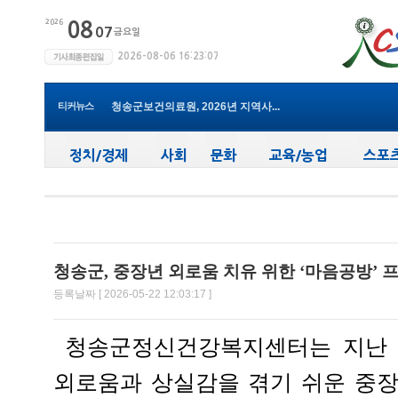
윤경희 청송군수, 휴가 반납하고 ...
(사)한국여성농업인 청송군연합회...
청송군, 무더위 속 어르신 안전관...
청송군, 청춘남녀 만남 프로그램 ...
티커뉴스
청송군보건의료원, 2026년 지역사...
새마을문고청송군지부, 슬라이드...
청송군, 대한배드민턴협회 2026년 ...
청송군보건의료원, 찾아가는 아토...
청송군, 공모사업 연이은 성과…...
청송군, 객주 파크골프장 및 청송...
윤경희 청송군수, 휴가 반납하고 ...
청송군, 중장년 외로움 치유 위한 ‘마음공방’ 
등록날짜 [ 2026-05-22 12:03:17 ]
청송군정신건강복지센터는 지난 1
외로움과 상실감을 겪기 쉬운 중장