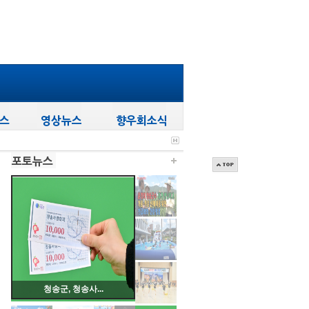
청송군, 청송사...