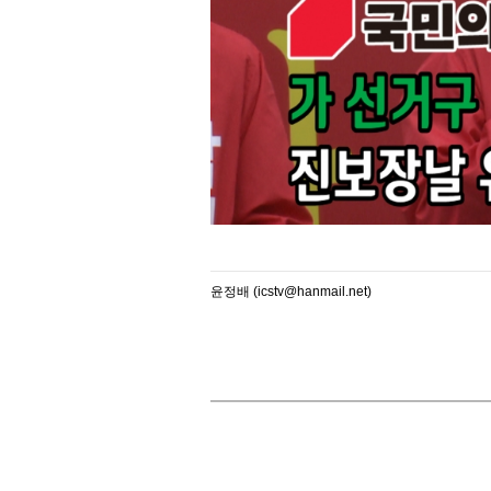
윤정배 (icstv@hanmail.net)