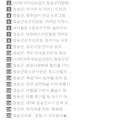
(사)한국여성농업인 청송군연합회...
2
청송군, 무더위 속 어르신 안전관...
3
청송군, 청춘남녀 만남 프로그램 ...
4
청송군보건의료원, 2026년 지역사...
5
새마을문고청송군지부, 슬라이드...
6
청송군, 대한배드민턴협회 2026년 ...
7
청송군보건의료원, 찾아가는 아토...
8
청송군, 공모사업 연이은 성과…...
9
청송군, 객주 파크골프장 및 청송...
10
(사)한국후계농업경영인 청송군연...
11
청송군, 청송사랑화폐 할인율 15%...
12
청송군청소년수련관, 청소년들의 ...
13
청송군, 폭염 대비 농작물 관리 및...
14
청송군, 2026 공연예술 지역 유통지...
15
청송군, 여름철 어린이 물놀이 명...
16
청송군, 여름 휴가철 등 성수기 대...
17
청송군, 제9회 청송군수기 전국 초...
18
현서면, 취약계층 위한 ‘행복둥...
19
청송군의회, ‘경북 시·군의회의�...
20