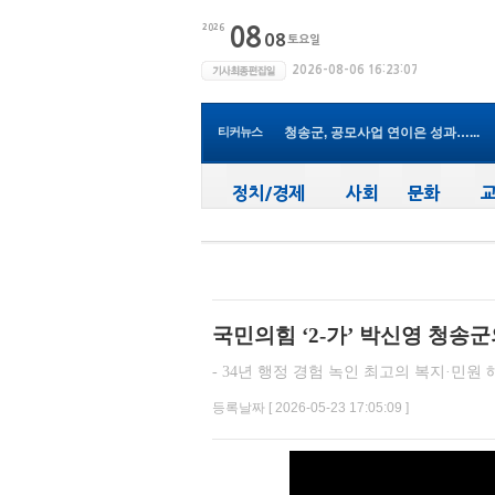
청송군, 무더위 속 어르신 안전관...
청송군, 청춘남녀 만남 프로그램 ...
청송군보건의료원, 2026년 지역사...
새마을문고청송군지부, 슬라이드...
청송군, 대한배드민턴협회 2026년 ..
청송군보건의료원, 찾아가는 아토...
티커뉴스
청송군, 공모사업 연이은 성과…...
청송군, 객주 파크골프장 및 청송...
윤경희 청송군수, 휴가 반납하고 ...
국민의힘 ‘2-가’ 박신영 청송군
- 34년 행정 경험 녹인 최고의 복지·민원
등록날짜 [ 2026-05-23 17:05:09 ]