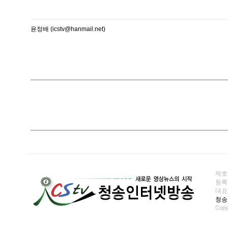
윤정배 (icstv@hanmail.net)
제호
등록일
대표전화
청송
Copy