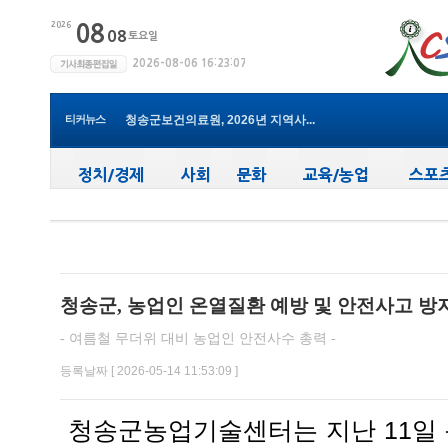
윤경희 청송군수, 휴가 반납하고 ...
(사)한국여성농업인 청송군연합회...
청송군, 무더위 속 어르신 안전관...
청송군, 청춘남녀 만남 프로그램 ...
티커뉴스
청송군보건의료원, 2026년 지역사...
새마을문고청송군지부, 슬라이드...
청송군, 대한배드민턴협회 2026년 ...
청송군보건의료원, 찾아가는 아토...
청송군, 공모사업 연이은 성과…...
청송군, 객주 파크골프장 및 청송...
윤경희 청송군수, 휴가 반납하고 ...
청송군, 농업인 온열질환 예방 및 안전사고 방
- 여름철 무더위 대비 농업인 안전사수 총력 -
등록날짜 [ 2026-05-14 11:53:09 ]
청송군농업기술센터는 지난 11일