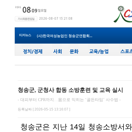
청송군보건의료원, 비뇨의학과 진...
청송군, ‘지방세입 체납관리단’...
청송군 청소년방과후아카데미, 가...
윤경희 청송군수, 휴가 반납하고 ...
티커뉴스
(사)한국여성농업인 청송군연합회...
청송군, 무더위 속 어르신 안전관...
청송군, 청춘남녀 만남 프로그램 ...
청송군보건의료원, 2026년 지역사...
새마을문고청송군지부, 슬라이드...
청송군, 대한배드민턴협회 2026년 ...
청송군보건의료원, 비뇨의학과 진...
청송군, 군청사 합동 소방훈련 및 교육 실시
- 대피부터 CPR까지…몸으로 익히는 ‘골든타임’ 사수법 -
등록날짜 [ 2026-05-15 13:16:07 ]
청송군은 지난 14일 청송소방서와