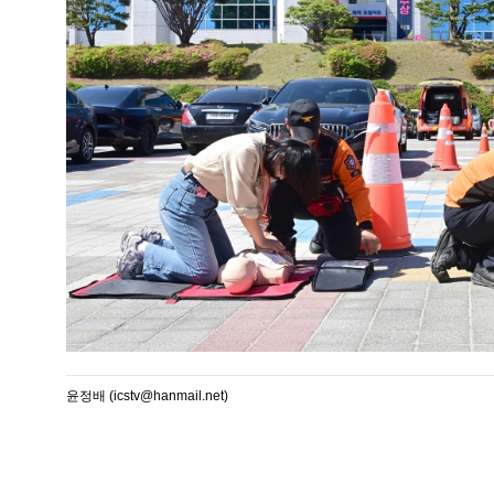
윤정배 (icstv@hanmail.net)