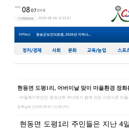
윤경희 청송군수, 휴가 반납하고 ...
(사)한국여성농업인 청송군연합회...
청송군, 무더위 속 어르신 안전관...
청송군, 청춘남녀 만남 프로그램 ...
티커뉴스
청송군보건의료원, 2026년 지역사...
새마을문고청송군지부, 슬라이드...
청송군, 대한배드민턴협회 2026년 ...
청송군보건의료원, 찾아가는 아토...
청송군, 공모사업 연이은 성과…...
청송군, 객주 파크골프장 및 청송...
윤경희 청송군수, 휴가 반납하고 ...
현동면 도평1리, 어버이날 맞이 마을환경 정화
- 마을복지추진단·청장년회·부녀회가 함께 만든 이웃사촌 마을
등록날짜 [ 2026-05-07 11:08:29 ]
현동면 도평1리 주민들은 지난 4