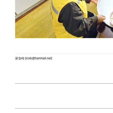
윤정배 (icstv@hanmail.net)