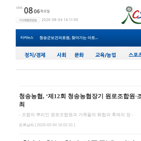
청송군보건의료원, 2026년 지역사...
새마을문고청송군지부, 슬라이드...
청송군, 대한배드민턴협회 2026년 ...
티커뉴스
청송군보건의료원, 찾아가는 아토...
청송군, 공모사업 연이은 성과…...
청송군, 객주 파크골프장 및 청송...
(사)한국후계농업경영인 청송군연...
청송군, 청송사랑화폐 할인율 15%...
청송군청소년수련관, 청소년들의 ...
청송군, 폭염 대비 농작물 관리 및...
청송군보건의료원, 2026년 지역사...
청송농협, ‘제12회 청송농협장기 원로조합원·
최
- 조합의 뿌리인 원로조합원과 가족들의 화합과 축제의 장 -
등록날짜 [ 2026-05-04 16:02:31 ]