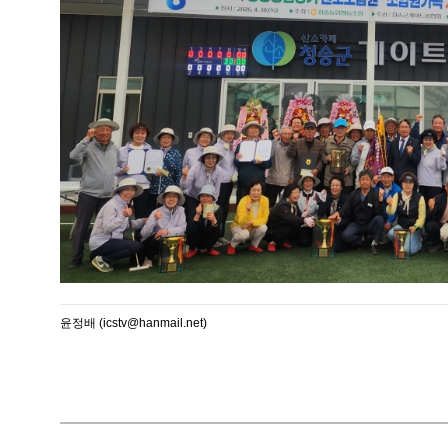
윤정배 (icstv@hanmail.net)