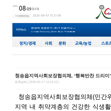
청송군보건의료원, 비뇨의학과 진...
청송군, ‘지방세입 체납관리단’...
청송군 청소년방과후아카데미, 가...
윤경희 청송군수, 휴가 반납하고 ...
티커뉴스
(사)한국여성농업인 청송군연합회...
청송군, 무더위 속 어르신 안전관...
청송군, 청춘남녀 만남 프로그램 ...
청송군보건의료원, 2026년 지역사...
새마을문고청송군지부, 슬라이드...
청송군, 대한배드민턴협회 2026년 ...
청송군보건의료원, 비뇨의학과 진...
청송읍지역사회보장협의체, ‘행복반찬 드리미’
등록날짜 [ 2026-04-17 13:24:10 ]
청송읍지역사회보장협의체(민간위원
지역 내 취약계층의 건강한 식생활