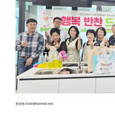
윤정배 (icstv@hanmail.net)