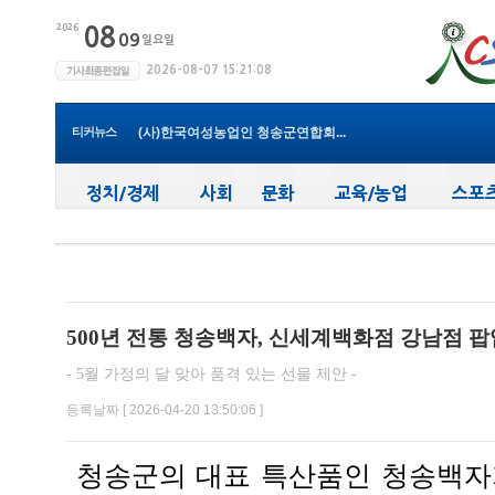
청송군보건의료원, 비뇨의학과 진...
청송군, ‘지방세입 체납관리단’...
청송군 청소년방과후아카데미, 가...
윤경희 청송군수, 휴가 반납하고 ...
티커뉴스
(사)한국여성농업인 청송군연합회...
청송군, 무더위 속 어르신 안전관...
청송군, 청춘남녀 만남 프로그램 ...
청송군보건의료원, 2026년 지역사...
새마을문고청송군지부, 슬라이드...
청송군, 대한배드민턴협회 2026년 ...
청송군보건의료원, 비뇨의학과 진...
500년 전통 청송백자, 신세계백화점 강남점 
- 5월 가정의 달 맞아 품격 있는 선물 제안 -
등록날짜 [ 2026-04-20 13:50:06 ]
청송군의 대표 특산품인 청송백자가