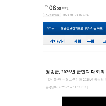
청송군, 무더위 속 어르신 안전관...
청송군, 청춘남녀 만남 프로그램 ...
청송군보건의료원, 2026년 지역사...
새마을문고청송군지부, 슬라이드...
청송군, 대한배드민턴협회 2026년 ..
청송군보건의료원, 찾아가는 아토...
티커뉴스
청송군, 공모사업 연이은 성과…...
청송군, 객주 파크골프장 및 청송...
윤경희 청송군수, 휴가 반납하고 ...
청송군, 2026년 군민과 대화의
- 8개 읍·면 순회…군민과 2026년 청송의 
등록날짜 [ 2026-01-27 17:41:03 ]