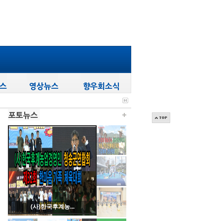
(사)한국후계농...