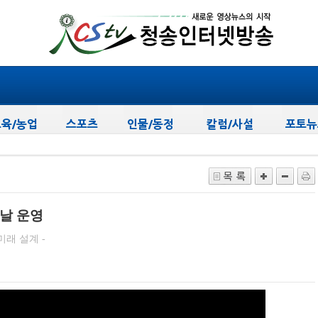
.
 날 운영
미래 설계 -