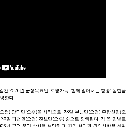
일간 2026년 군정목표인 ‘희망가득, 함께 일어서는 청송’ 실현을
운영한다.
오전)·안덕면(오후)을 시작으로, 28일 부남면(오전)·주왕산면(오
), 30일 파천면(오전)·진보면(오후) 순으로 진행된다. 각 읍·면별로
26년 군정 운영 방향을 설명하고, 지역 현안과 건의사항을 청취