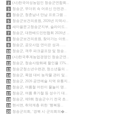
(사)한국여성농업인 청송군연합회...
2
청송군, 무더위 속 어르신 안전관...
3
청송군, 청춘남녀 만남 프로그램 ...
4
청송군보건의료원, 2026년 지역사...
5
새마을문고청송군지부, 슬라이드...
6
청송군, 대한배드민턴협회 2026년 ...
7
청송군보건의료원, 찾아가는 아토...
8
청송군, 공모사업 연이은 성과…...
9
청송군, 객주 파크골프장 및 청송...
10
(사)한국후계농업경영인 청송군연...
11
청송군, 청송사랑화폐 할인율 15%...
12
청송군청소년수련관, 청소년들의 ...
13
청송군, 폭염 대비 농작물 관리 및...
14
청송군, 2026 공연예술 지역 유통지...
15
청송군, 여름철 어린이 물놀이 명...
16
청송군, 여름 휴가철 등 성수기 대...
17
청송군, 제9회 청송군수기 전국 초...
18
현서면, 취약계층 위한 ‘행복둥...
19
청송군의회, ‘경북 시·군의회의�...
20