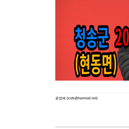
윤정배 (icstv@hanmail.net)