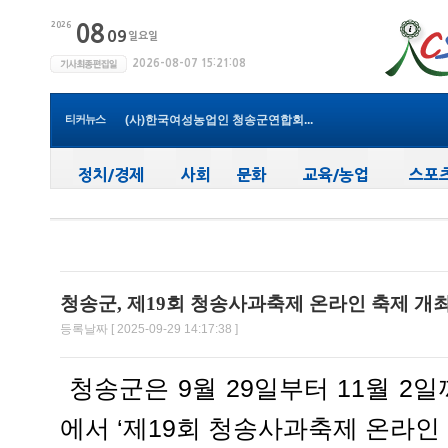
청송군보건의료원, 비뇨의학과 진...
청송군, ‘지방세입 체납관리단’...
청송군 청소년방과후아카데미, 가...
윤경희 청송군수, 휴가 반납하고 ...
(사)한국여성농업인 청송군연합회...
티커뉴스
청송군, 무더위 속 어르신 안전관...
청송군, 청춘남녀 만남 프로그램 ...
청송군보건의료원, 2026년 지역사...
새마을문고청송군지부, 슬라이드...
청송군, 대한배드민턴협회 2026년 ...
청송군보건의료원, 비뇨의학과 진...
청송군, 제19회 청송사과축제 온라인 축제 개
등록날짜 [ 2025-09-29 14:17:38 ]
청송군은 9월 29일부터 11월 2일
에서 ‘제19회 청송사과축제 온라인