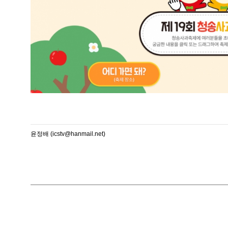
윤정배 (icstv@hanmail.net)