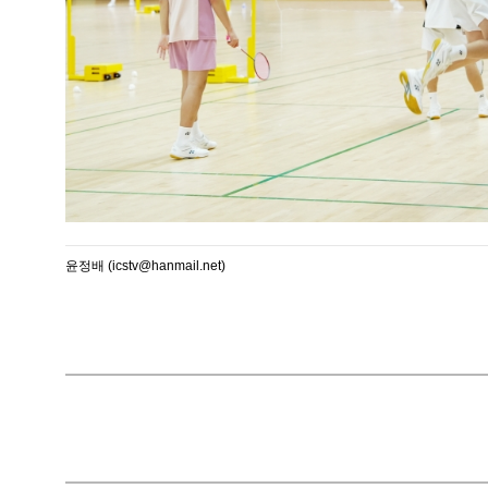
윤정배 (icstv@hanmail.net)