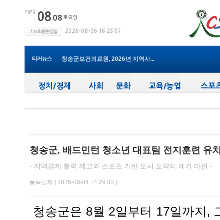
윤경희 청송군수, 휴가 반납하고 ...
(사)한국여성농업인 청송군연합회...
청송군, 무더위 속 어르신 안전관...
청송군, 청춘남녀 만남 프로그램 ...
티커뉴스
청송군보건의료원, 2026년 지역사...
새마을문고청송군지부, 슬라이드...
청송군, 대한배드민턴협회 2026년 ...
청송군보건의료원, 찾아가는 아토...
청송군, 공모사업 연이은 성과…...
청송군, 객주 파크골프장 및 청송...
윤경희 청송군수, 휴가 반납하고 ...
청송군, 배드민턴 청소년 대표팀 전지훈련 유
- 지역경제 활력 제고와 스포츠 기반 도시 도약의 계기 마련 -
등록날짜 [ 2025-08-04 14:29:03 ]
청송군은 8월 2일부터 17일까지, 그