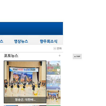
문화
청송군, 공모사...