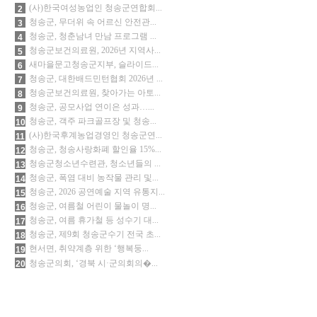
(사)한국여성농업인 청송군연합회...
2
청송군, 무더위 속 어르신 안전관...
3
청송군, 청춘남녀 만남 프로그램 ...
4
청송군보건의료원, 2026년 지역사...
5
새마을문고청송군지부, 슬라이드...
6
청송군, 대한배드민턴협회 2026년 ...
7
청송군보건의료원, 찾아가는 아토...
8
청송군, 공모사업 연이은 성과…...
9
청송군, 객주 파크골프장 및 청송...
10
(사)한국후계농업경영인 청송군연...
11
청송군, 청송사랑화폐 할인율 15%...
12
청송군청소년수련관, 청소년들의 ...
13
청송군, 폭염 대비 농작물 관리 및...
14
청송군, 2026 공연예술 지역 유통지...
15
청송군, 여름철 어린이 물놀이 명...
16
청송군, 여름 휴가철 등 성수기 대...
17
청송군, 제9회 청송군수기 전국 초...
18
현서면, 취약계층 위한 ‘행복둥...
19
청송군의회, ‘경북 시·군의회의�...
20