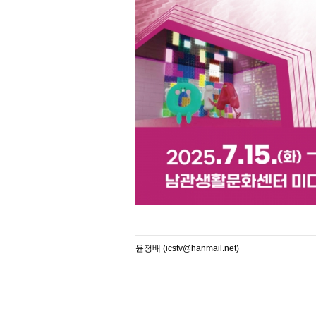
윤정배 (icstv@hanmail.net)