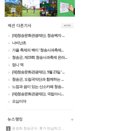
(재)청송문화관광재단, 청송백자 ...
나비난초
가을 축제의 백미 ‘청송사과축제...
청송군, 제19회 청송사과축제 온라...
엄니 역
(재)청송문화관광재단, 9월 23일 ‘...
청송군, 도립국악단과 함께하는 ...
느낌과 쉼이 있는 산소카페 청송...
(재)청송문화관광재단, 국립아시...
오십이야
윤경희 청송군수, 휴가 반납하고 ...
1