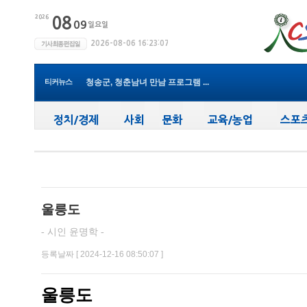
윤경희 청송군수, 휴가 반납하고 ...
(사)한국여성농업인 청송군연합회...
청송군, 무더위 속 어르신 안전관...
티커뉴스
청송군, 청춘남녀 만남 프로그램 ...
청송군보건의료원, 2026년 지역사...
새마을문고청송군지부, 슬라이드...
청송군, 대한배드민턴협회 2026년 ...
청송군보건의료원, 찾아가는 아토...
청송군, 공모사업 연이은 성과…...
청송군, 객주 파크골프장 및 청송...
윤경희 청송군수, 휴가 반납하고 ...
울릉도
- 시인 윤명학 -
등록날짜 [ 2024-12-16 08:50:07 ]
울릉도