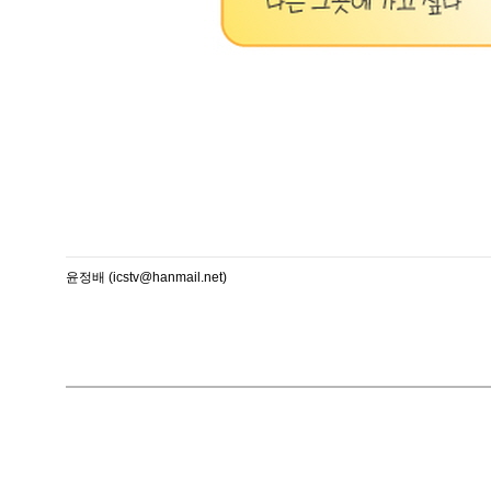
윤정배 (icstv@hanmail.net)