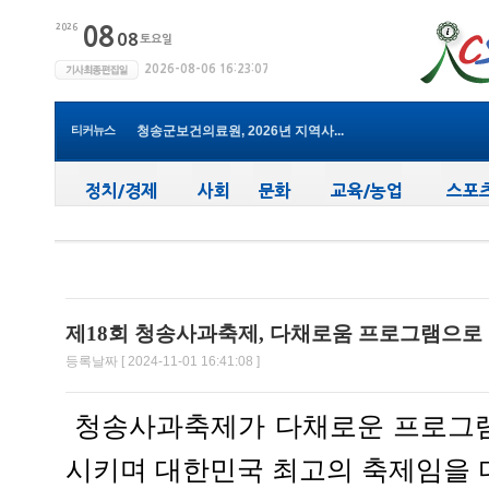
윤경희 청송군수, 휴가 반납하고 ...
(사)한국여성농업인 청송군연합회...
청송군, 무더위 속 어르신 안전관...
청송군, 청춘남녀 만남 프로그램 ...
티커뉴스
청송군보건의료원, 2026년 지역사...
새마을문고청송군지부, 슬라이드...
청송군, 대한배드민턴협회 2026년 ...
청송군보건의료원, 찾아가는 아토...
청송군, 공모사업 연이은 성과…...
청송군, 객주 파크골프장 및 청송...
윤경희 청송군수, 휴가 반납하고 ...
제18회 청송사과축제, 다채로움 프로그램으로 
등록날짜 [ 2024-11-01 16:41:08 ]
청송사과축제가 다채로운 프로그램
시키며 대한민국 최고의 축제임을 다