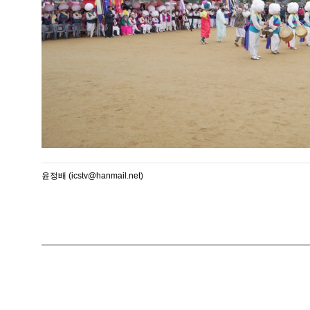
윤정배 (icstv@hanmail.net)